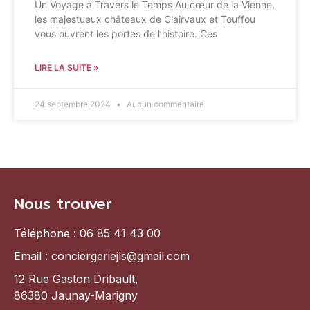
Un Voyage à Travers le Temps Au cœur de la Vienne,
les majestueux châteaux de Clairvaux et Touffou
vous ouvrent les portes de l’histoire. Ces
LIRE LA SUITE »
24 septembre 2024
Aucun commentaire
Nous trouver
Téléphone : 06 85 41 43 00
Email : conciergeriejls@gmail.com
12 Rue Gaston Dribault,
86380 Jaunay-Marigny